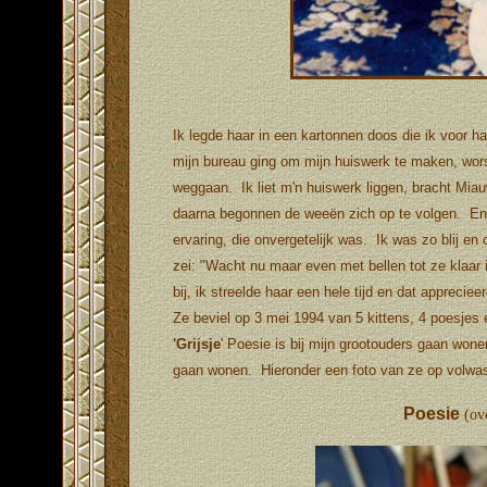
Ik legde haar in een kartonnen doos die ik voor h
mijn bureau ging om mijn huiswerk te maken, wors
weggaan. Ik liet m'n huiswerk liggen, bracht Miau
daarna begonnen de weeën zich op te volgen. En 
ervaring, die onvergetelijk was. Ik was zo blij en
zei: "Wacht nu maar even met bellen tot ze klaar i
bij, ik streelde haar een hele tijd en dat appreciee
Ze beviel op 3 mei 1994 van 5 kittens, 4 poesjes
'
Grijsje
' Poesie is bij mijn grootouders gaan wonen,
gaan wonen. Hieronder een foto van ze op volwass
Poesie
(ov