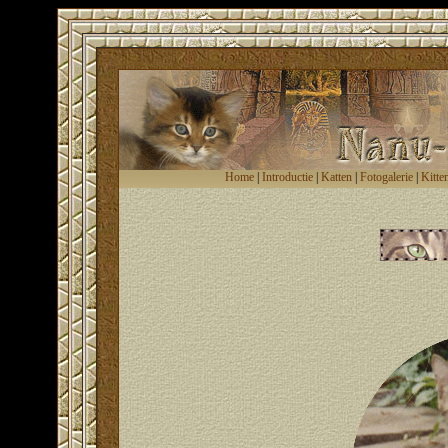
Home
|
Introductie
|
Katten
|
Fotogalerie
|
Kitte