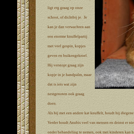
ligt erg graag op onze
schoot, of dichtbij je. Je
kan je dan verwachten aan
een enorme knuffelpartij
met veel gespin, kopjes
geven en buikengekroel.
Hij verstopt graag zijn
kopje in je handpalm, maar
dat is iets wat zijn
nestgenoten ook graag
doen.
Als hij met een andere kat knuffelt, houdt hij diegene
Verder houdt Anubis veel van mensen en deinst er nie
onder behandeling te nemen, ook met kinderen kan h