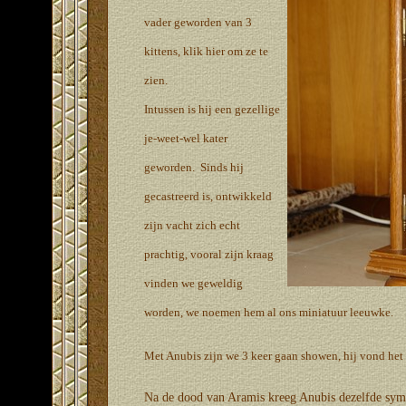
vader geworden van 3
kittens,
klik hier
om ze te
zien.
Intussen is hij een gezellige
je-weet-wel kater
geworden. Sinds hij
gecastreerd is, ontwikkeld
zijn vacht zich echt
prachtig, vooral zijn kraag
vinden we geweldig
worden, we noemen hem al ons miniatuur leeuwke.
Met Anubis zijn we 3 keer gaan showen, hij vond het ei
Na de dood van Aramis kreeg Anubis dezelfde sympt