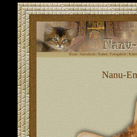
Home
|
Introductie
|
Katten
|
Fotogalerie
|
Kitte
Nanu-Em