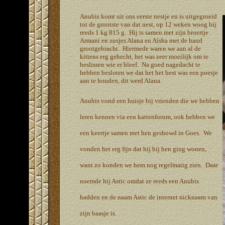
A
nubis komt uit ons
eerste nestje
en is uitgegroeid
tot de grootste van dat nest, op 12 weken woog hij
reeds 1 kg 815 g. Hij is samen met zijn broertje
Armani
en zusjes
Alana
en Aïsha met de hand
grootgebracht. Hiermede waren we aan al de
kittens erg gehecht, het was zeer moeilijk om te
beslissen wie er bleef. Na goed nagedacht te
hebben besloten we dat het het best was een poesje
aan te houden, dit werd
Alana
.
Anubis vond een huisje bij vrienden die we hebben
leren kennen via een kattenforum, ook hebben we
een keertje samen met hen geshowd in Goes. We
vonden het erg fijn dat hij bij hen ging wonen,
want zo konden we hem nog regelmatig zien. Daar
noemde hij Astic omdat ze reeds een Anubis
hadden en de naam Astic de internet nicknaam van
zijn baasje is.