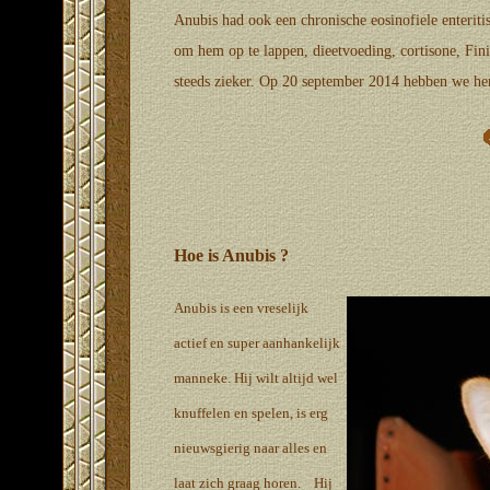
Anubis had ook een chronische eosinofiele enteriti
om hem op te lappen, dieetvoeding, cortisone, Finidi
steeds zieker. Op 20 september 2014 hebben we hem 
Hoe is Anubis ?
Anubis is een vreselijk
actief en super aanhankelijk
manneke. Hij wilt altijd wel
knuffelen en spelen, is erg
nieuwsgierig naar alles en
laat zich graag horen. Hij