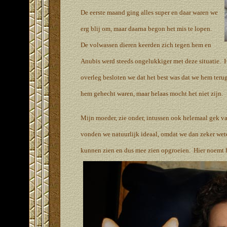
De eerste maand ging alles super en daar waren we
erg blij om, maar daarna begon het mis te lopen.
De volwassen dieren
keerden zich tegen hem en
Anubis werd steeds ongelukkiger met deze situatie. H
overleg besloten we dat het best was dat we hem teru
hem gehecht waren, maar helaas mocht het niet zijn.
Mijn moeder, zie onder, intussen ook helemaal gek va
vonden we natuurlijk ideaal, omdat we dan zeker wete
kunnen zien en dus mee zien opgroeien. Hier noemt 